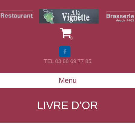
0
TEL 03 88 69 77 85
Menu
LIVRE D’OR