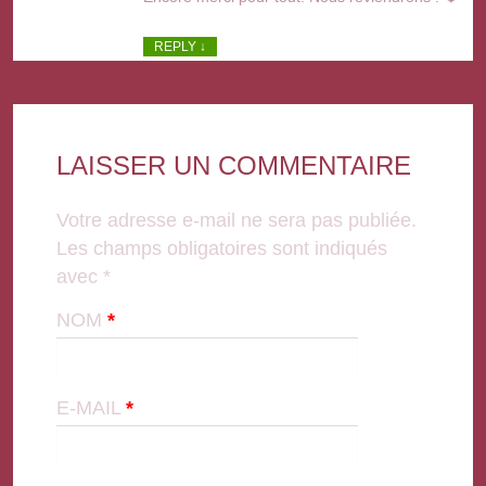
REPLY
↓
LAISSER UN COMMENTAIRE
Votre adresse e-mail ne sera pas publiée.
Les champs obligatoires sont indiqués
avec
*
NOM
*
E-MAIL
*