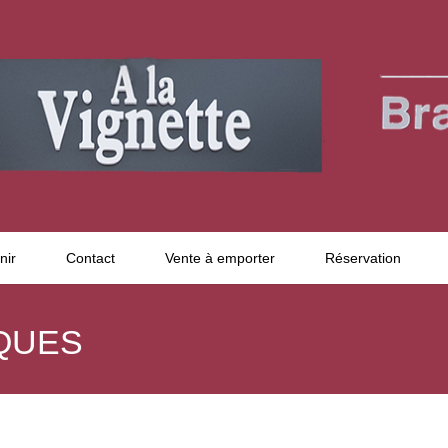
nir
Contact
Vente à emporter
Réservation
QUES