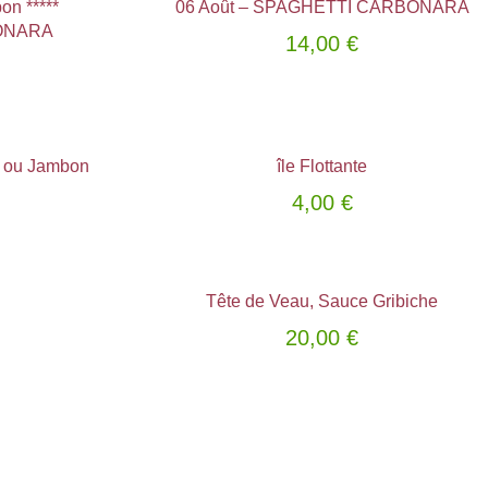
on *****
06 Août – SPAGHETTI CARBONARA
ONARA
14,00
€
 ou Jambon
île Flottante
Choix des options
4,00
€
Tête de Veau, Sauce Gribiche
Choix des options
20,00
€