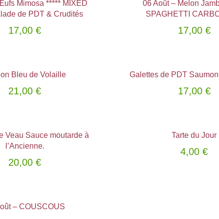
 Œufs Mimosa ***** MIXED
06 Août – Melon Jamb
lade de PDT & Crudités
SPAGHETTI CARB
17,00
€
17,00
€
on Bleu de Volaille
Galettes de PDT Saumon
ptions
Choix des options
21,00
€
17,00
€
e Veau Sauce moutarde à
Tarte du Jour
ptions
Choix des options
l’Ancienne.
4,00
€
20,00
€
Août – COUSCOUS