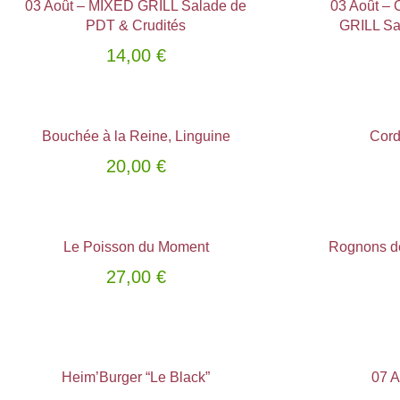
03 Août – MIXED GRILL Salade de
03 Août –
PDT & Crudités
GRILL Sa
14,00
€
Bouchée à la Reine, Linguine
Cord
Choix des options
Choix des o
20,00
€
Le Poisson du Moment
Rognons d
Choix des options
Choix des o
27,00
€
Heim’Burger “Le Black”
07 
Choix des options